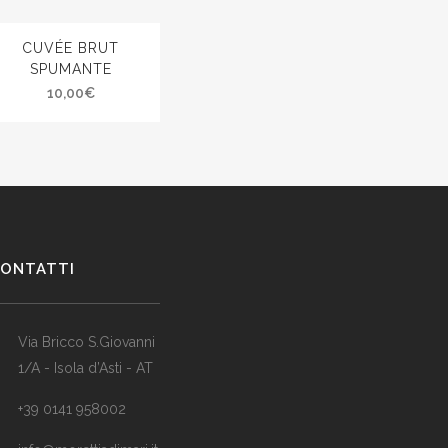
CUVÉE BRUT
SPUMANTE
10,00
€
ONTATTI
Via Bricco S.Giovanni
1/A - Isola d’Asti - AT
+39 0141 958002