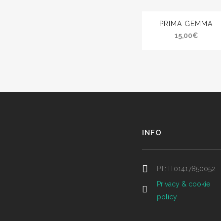
PRIMA GEMMA
15,00
€
INFO
P.I.: IT01417850052
Privacy & cookie
policy