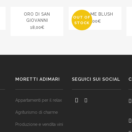
ORO DI SAN
MAKE ME BLUSH
OUT OF
GIOVANNI
7,00
€
STOCK
18,00
€
MORETTI ADIMARI
SEGUICI SUI SOCIAL
C
Appartamenti per il relax
Agriturismo di charme
Produzione e vendita vini